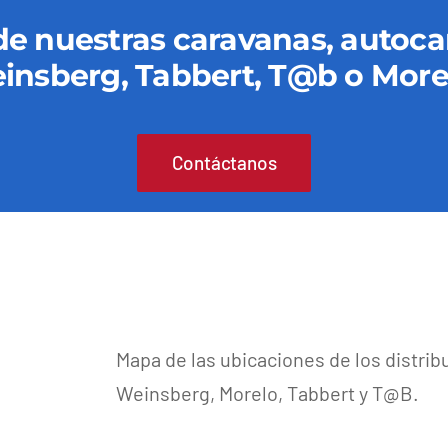
 de nuestras caravanas, auto
insberg, Tabbert, T@b o More
Contáctanos
Mapa de las ubicaciones de los distrib
Weinsberg, Morelo, Tabbert y T@B.