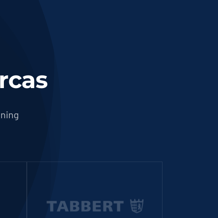
rcas
aning