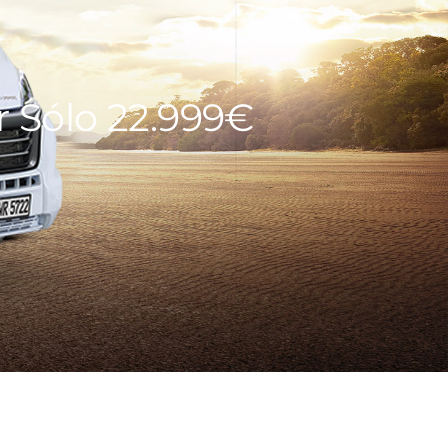
r
r Sólo 22.999€