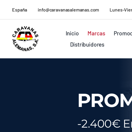
Saltar
España
info@caravanasalemanas.com
Lunes-Vier
al
contenido
Inicio
Marcas
Promoc
Distribuidores
PROM
-2.400€ 