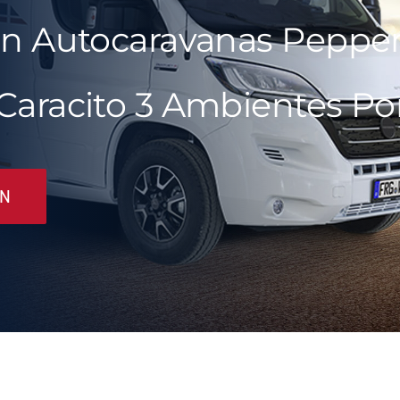
En Autocaravanas Peppe
Caracito 3 Ambientes Po
ÓN