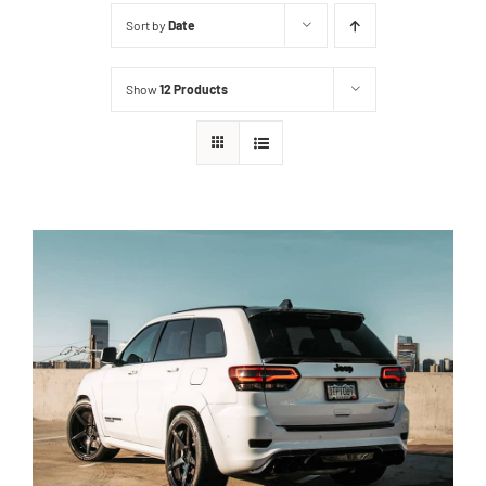
Sort by
Date
Distribuidores
Show
12 Products